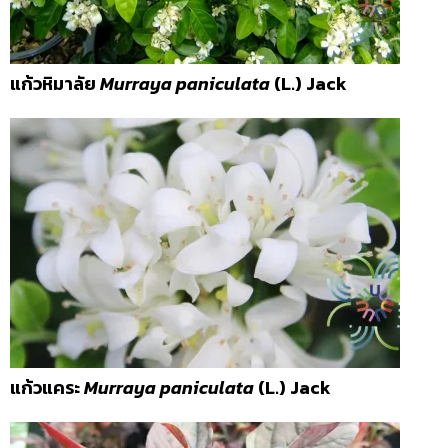
แก้วหิมาลัย
Murraya paniculata
(L.) Jack
แก้วแคระ
Murraya paniculata
(L.) Jack