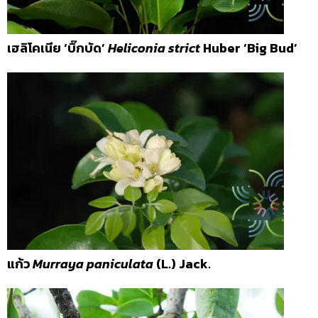
เฮลิโคเนีย ‘บิ๊กบัด’
Heliconia strict
Huber ‘Big Bud’
แก้ว
Murraya paniculata
(L.) Jack.