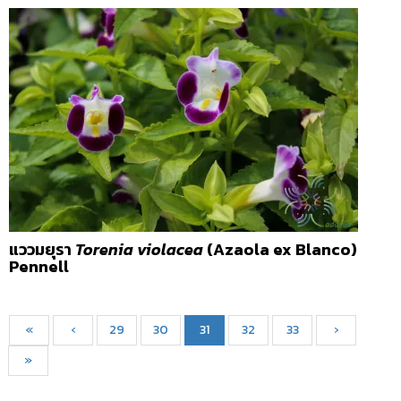
แววมยุรา
Torenia violacea
(Azaola ex Blanco)
Pennell
«
‹
29
30
31
32
33
›
»