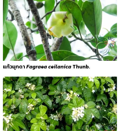
แก้วมุกดา
Fagraea ceilanica
Thunb.